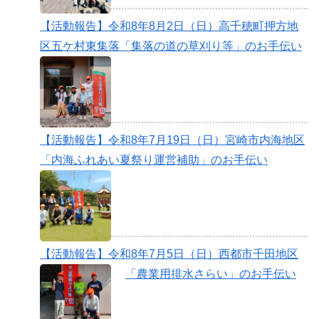
【活動報告】令和8年8月2日（日）高千穂町押方地
区五ケ村東集落「集落の道の草刈り等」のお手伝い
【活動報告】令和8年7月19日（日）宮崎市内海地区
「内海ふれあい夏祭り運営補助」のお手伝い
【活動報告】令和8年7月5日（日）西都市千田地区
「農業用排水さらい」のお手伝い