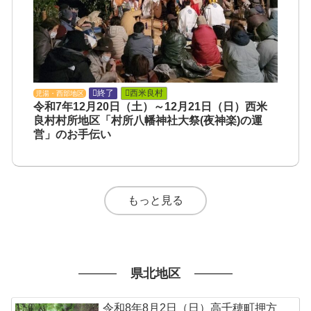
終了
西米良村
児湯・西部地区
令和7年12月20日（土）～12月21日（日）西米
良村村所地区「村所八幡神社大祭(夜神楽)の運
営」のお手伝い
もっと見る
県北地区
令和8年8月2日（日）高千穂町押方