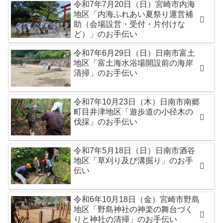
令和7年7月20日（日）宮崎市内海
地区「内海ふれあい夏祭り運営補
助（会場設営・受付・片付けな
ど）」のお手伝い
令和7年6月29日（日）日南市富土
地区「富土海水浴場開設前の海岸
清掃」のお手伝い
令和7年10月23日（木）日南市南郷
町目井津地区「遊歩道の小径木の
伐採」のお手伝い
令和7年5月18日（日）日南市酒谷
地区「草刈り及び溝掘り」のお手
伝い
令和6年10月18日（金）宮崎市野島
地区「野島神社の神楽の舞台づく
りと神社の清掃」のお手伝い