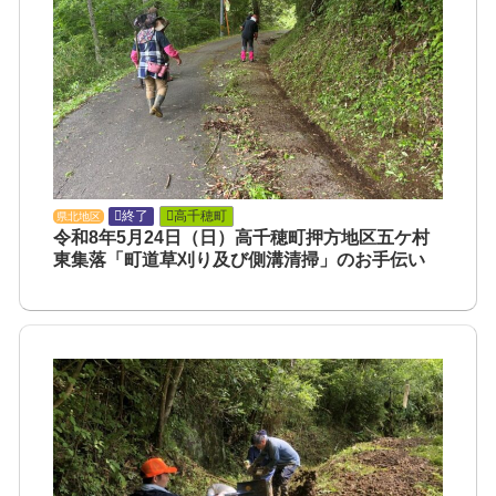
終了
高千穂町
県北地区
令和8年5月24日（日）高千穂町押方地区五ケ村
東集落「町道草刈り及び側溝清掃」のお手伝い