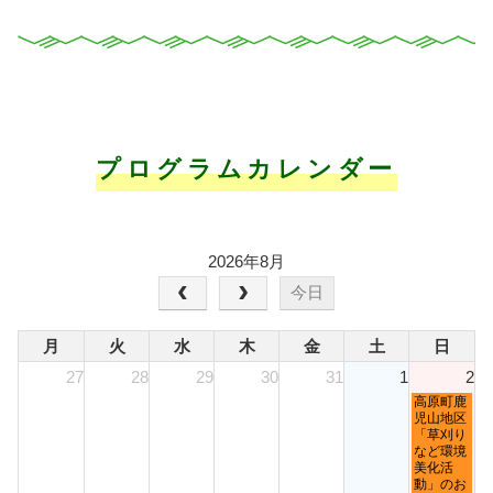
プログラムカレンダー
2026年8月
今日
月
火
水
木
金
土
日
27
28
29
30
31
1
2
日
高原町鹿
曜
児山地区
日,
「草刈り
8
など環境
月
美化活
2nd
動」のお