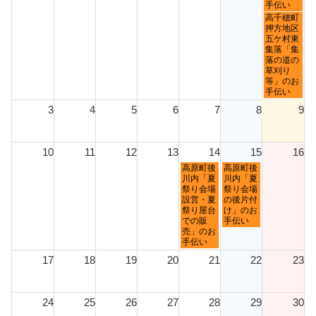
2026
手伝い
日
高千穂町
曜
押方地区
日,
五ケ村東
8
集落「集
月
落の道の
2nd
草刈り
2026
等」のお
手伝い
3
4
5
6
7
8
9
10
11
12
13
14
15
16
金
土
高原町後
高原町後
曜
曜
川内「夏
川内「夏
日,
日,
祭り会場
祭り会場
8
8
設営・夏
の後片付
月
月
祭り屋台
け」のお
14th
15th
での販
手伝い
2026
2026
売」のお
手伝い
17
18
19
20
21
22
23
24
25
26
27
28
29
30