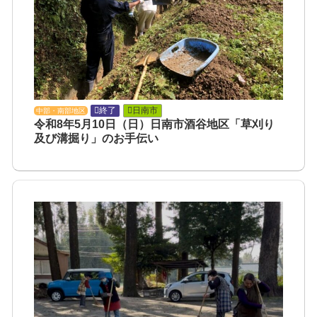
終了
日南市
中部・南部地区
令和8年5月10日（日）日南市酒谷地区「草刈り
及び溝掘り」のお手伝い