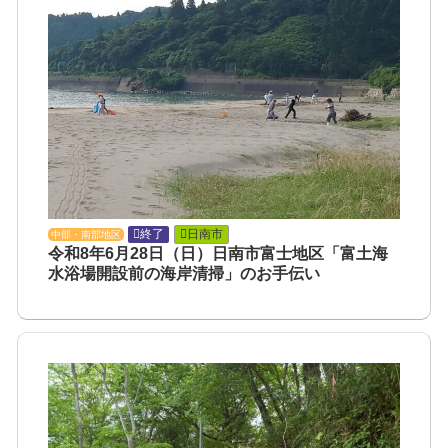
終了
日南市
中部・南部地区
令和8年6月28日（日）日南市富士地区「富土海
水浴場開設前の海岸清掃」のお手伝い