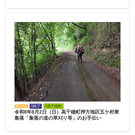
終了
高千穂町
県北地区
令和8年8月2日（日）高千穂町押方地区五ケ村東
集落「集落の道の草刈り等」のお手伝い