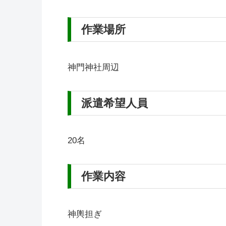
作業場所
神門神社周辺
派遣希望人員
20名
作業内容
神輿担ぎ