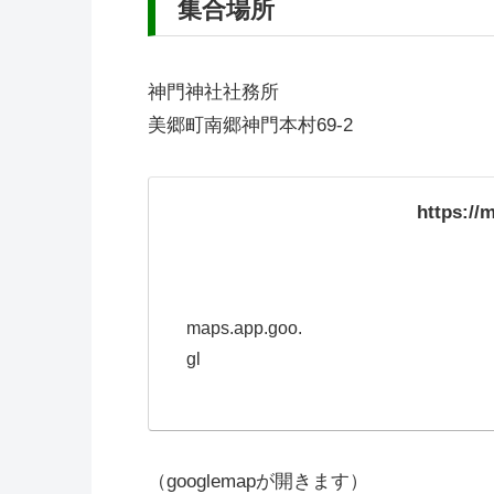
集合場所
神門神社社務所
美郷町南郷神門本村69-2
https:/
maps.app.goo.
gl
（googlemapが開きます）