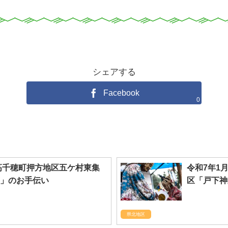
プログラムの参加申込
シェアする
Facebook
0
）高千穂町押方地区五ケ村東集
令和7年1
」のお手伝い
区「戸下神
県北地区