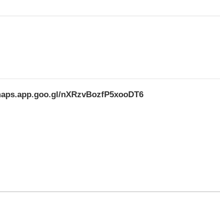
/maps.app.goo.gl/nXRzvBozfP5xooDT6