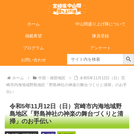
ホーム
中山間盛り上げ隊について
掲載希望
隊員登録
プログラム
アンケート
Search Butto
Search
お問い合わせ
for:
ホーム
中部・南部地区
令和5年11月12日（日）宮
崎市内海地域野島地区「野島神社の神楽の舞台づくりと清掃」のお手
伝い
令和5年11月12日（日）宮崎市内海地域野
島地区「野島神社の神楽の舞台づくりと清
掃」のお手伝い