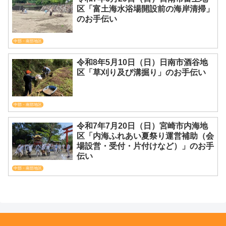
区「富土海水浴場開設前の海岸清掃」
のお手伝い
中部・南部地区
令和8年5月10日（日）日南市酒谷地
区「草刈り及び溝掘り」のお手伝い
中部・南部地区
令和7年7月20日（日）宮崎市内海地
区「内海ふれあい夏祭り運営補助（会
場設営・受付・片付けなど）」のお手
伝い
中部・南部地区