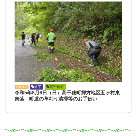
終了
高千穂町
県北地区
令和5年8月6日（日）高千穂町押方地区五ヶ村東
集落 町道の草刈り清掃等のお手伝い