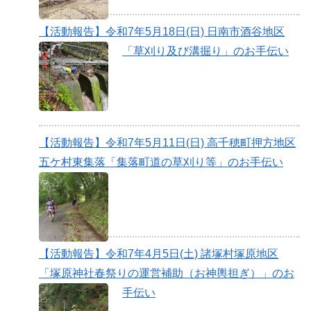
【活動報告】令和7年5月18日(日) 日南市酒谷地区
「草刈り及び溝掘り」のお手伝い
【活動報告】令和7年5月11日(日) 高千穂町押方地区
五ケ村東集落「集落町道の草刈り等」のお手伝い
【活動報告】令和7年4月5日(土) 諸塚村塚原地区
「塚原神社春祭りの運営補助（お神輿担ぎ）」のお
手伝い