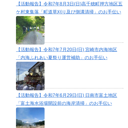
【活動報告】令和7年8月3日(日)高千穂町押方地区五
ケ村東集落「町道草刈り及び側溝清掃」のお手伝い
【活動報告】令和7年7月20日(日) 宮崎市内海地区
「内海ふれあい夏祭り運営補助」のお手伝い
【活動報告】令和7年6月29日(日) 日南市富土地区
「富土海水浴場開設前の海岸清掃」のお手伝い