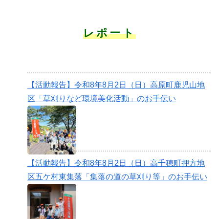
レポート
【活動報告】令和8年8月2日（日）高原町鹿児山地
区「草刈りなど環境美化活動」のお手伝い
【活動報告】令和8年8月2日（日）高千穂町押方地
区五ケ村東集落「集落の道の草刈り等」のお手伝い