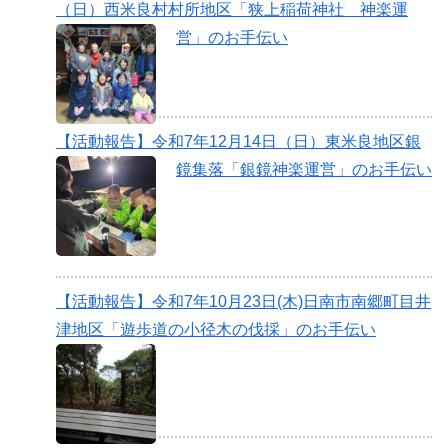
（日）西米良村村所地区「狭上稲荷神社 神楽運
営」のお手伝い
【活動報告】令和7年12月14日（日）東米良地区銀
鏡集落「銀鏡神楽運営」のお手伝い
【活動報告】令和7年10月23日(木)日南市南郷町目井
津地区「遊歩道の小径木の伐採」のお手伝い