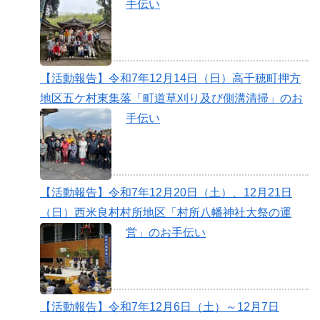
手伝い
【活動報告】令和7年12月14日（日）高千穂町押方
地区五ケ村東集落「町道草刈り及び側溝清掃」のお
手伝い
【活動報告】令和7年12月20日（土）、12月21日
（日）西米良村村所地区「村所八幡神社大祭の運
営」のお手伝い
【活動報告】令和7年12月6日（土）～12月7日