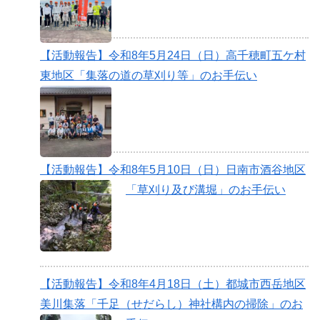
【活動報告】令和8年5月24日（日）高千穂町五ケ村
東地区「集落の道の草刈り等」のお手伝い
【活動報告】令和8年5月10日（日）日南市酒谷地区
「草刈り及び溝堀」のお手伝い
【活動報告】令和8年4月18日（土）都城市西岳地区
美川集落「千足（せだらし）神社構内の掃除」のお