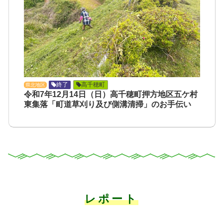
終了
高千穂町
県北地区
令和7年12月14日（日）高千穂町押方地区五ケ村
東集落「町道草刈り及び側溝清掃」のお手伝い
レポート