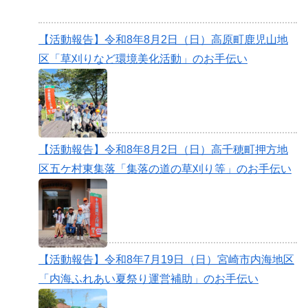
【活動報告】令和8年8月2日（日）高原町鹿児山地
区「草刈りなど環境美化活動」のお手伝い
【活動報告】令和8年8月2日（日）高千穂町押方地
区五ケ村東集落「集落の道の草刈り等」のお手伝い
【活動報告】令和8年7月19日（日）宮崎市内海地区
「内海ふれあい夏祭り運営補助」のお手伝い