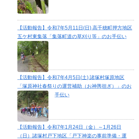
【活動報告】令和7年5月11日(日) 高千穂町押方地区
五ケ村東集落「集落町道の草刈り等」のお手伝い
【活動報告】令和7年4月5日(土) 諸塚村塚原地区
「塚原神社春祭りの運営補助（お神輿担ぎ）」のお
手伝い
【活動報告】令和7年1月24日（金）～1月26日
（日）諸塚村戸下地区「戸下神楽の事前準備・運