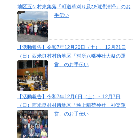
地区五ケ村東集落「町道草刈り及び側溝清掃」のお
手伝い
【活動報告】令和7年12月20日（土）、12月21日
（日）西米良村村所地区「村所八幡神社大祭の運
営」のお手伝い
【活動報告】令和7年12月6日（土）～12月7日
（日）西米良村村所地区「狭上稲荷神社 神楽運
営」のお手伝い