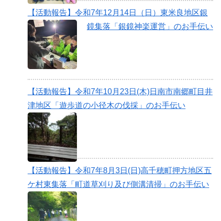
【活動報告】令和7年12月14日（日）東米良地区銀
鏡集落「銀鏡神楽運営」のお手伝い
【活動報告】令和7年10月23日(木)日南市南郷町目井
津地区「遊歩道の小径木の伐採」のお手伝い
【活動報告】令和7年8月3日(日)高千穂町押方地区五
ケ村東集落「町道草刈り及び側溝清掃」のお手伝い