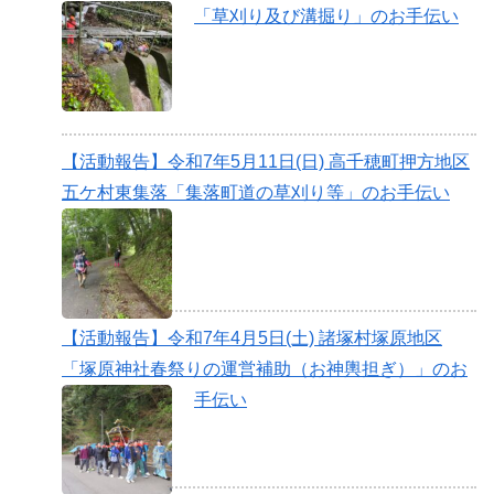
「草刈り及び溝掘り」のお手伝い
【活動報告】令和7年5月11日(日) 高千穂町押方地区
五ケ村東集落「集落町道の草刈り等」のお手伝い
【活動報告】令和7年4月5日(土) 諸塚村塚原地区
「塚原神社春祭りの運営補助（お神輿担ぎ）」のお
手伝い