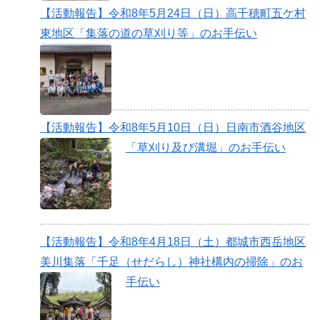
【活動報告】令和8年5月24日（日）高千穂町五ケ村
東地区「集落の道の草刈り等」のお手伝い
【活動報告】令和8年5月10日（日）日南市酒谷地区
「草刈り及び溝堀」のお手伝い
【活動報告】令和8年4月18日（土）都城市西岳地区
美川集落「千足（せだらし）神社構内の掃除」のお
手伝い