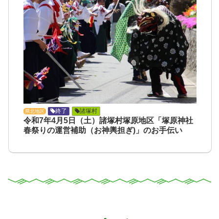
終了
諸塚村
県北地区
令和7年4月5日（土）諸塚村塚原地区「塚原神社
春祭りの運営補助（お神輿担ぎ)」のお手伝い