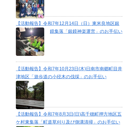
【活動報告】令和7年12月14日（日）東米良地区銀
鏡集落「銀鏡神楽運営」のお手伝い
【活動報告】令和7年10月23日(木)日南市南郷町目井
津地区「遊歩道の小径木の伐採」のお手伝い
【活動報告】令和7年8月3日(日)高千穂町押方地区五
ケ村東集落「町道草刈り及び側溝清掃」のお手伝い