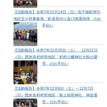
【活動報告】令和7年12月14日（日）高千穂町押方
地区五ケ村東集落「町道草刈り及び側溝清掃」のお
手伝い
【活動報告】令和7年12月20日（土）、12月21日
（日）西米良村村所地区「村所八幡神社大祭の運
営」のお手伝い
【活動報告】令和7年12月6日（土）～12月7日
（日）西米良村村所地区「狭上稲荷神社 神楽運
営」のお手伝い