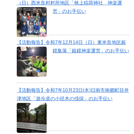
（日）西米良村村所地区「狭上稲荷神社 神楽運
営」のお手伝い
【活動報告】令和7年12月14日（日）東米良地区銀
鏡集落「銀鏡神楽運営」のお手伝い
【活動報告】令和7年10月23日(木)日南市南郷町目井
津地区「遊歩道の小径木の伐採」のお手伝い