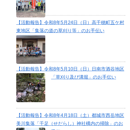
【活動報告】令和8年5月24日（日）高千穂町五ケ村
東地区「集落の道の草刈り等」のお手伝い
【活動報告】令和8年5月10日（日）日南市酒谷地区
「草刈り及び溝堀」のお手伝い
【活動報告】令和8年4月18日（土）都城市西岳地区
美川集落「千足（せだらし）神社構内の掃除」のお