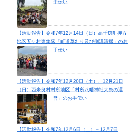
手伝い
【活動報告】令和7年12月14日（日）高千穂町押方
地区五ケ村東集落「町道草刈り及び側溝清掃」のお
手伝い
【活動報告】令和7年12月20日（土）、12月21日
（日）西米良村村所地区「村所八幡神社大祭の運
営」のお手伝い
【活動報告】令和7年12月6日（土）～12月7日