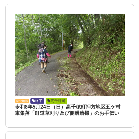
終了
高千穂町
県北地区
令和8年5月24日（日）高千穂町押方地区五ケ村
東集落「町道草刈り及び側溝清掃」のお手伝い