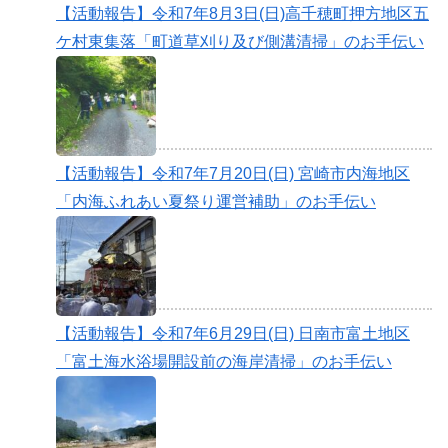
【活動報告】令和7年8月3日(日)高千穂町押方地区五
ケ村東集落「町道草刈り及び側溝清掃」のお手伝い
【活動報告】令和7年7月20日(日) 宮崎市内海地区
「内海ふれあい夏祭り運営補助」のお手伝い
【活動報告】令和7年6月29日(日) 日南市富土地区
「富土海水浴場開設前の海岸清掃」のお手伝い