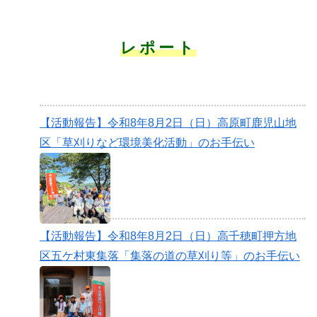
レポート
【活動報告】令和8年8月2日（日）高原町鹿児山地
区「草刈りなど環境美化活動」のお手伝い
【活動報告】令和8年8月2日（日）高千穂町押方地
区五ケ村東集落「集落の道の草刈り等」のお手伝い