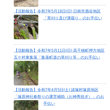
【活動報告】令和7年5月18日(日) 日南市酒谷地区
「草刈り及び溝掘り」のお手伝い
【活動報告】令和7年5月11日(日) 高千穂町押方地区
五ケ村東集落「集落町道の草刈り等」のお手伝い
【活動報告】令和7年4月5日(土) 諸塚村塚原地区
「塚原神社春祭りの運営補助（お神輿担ぎ）」のお
手伝い