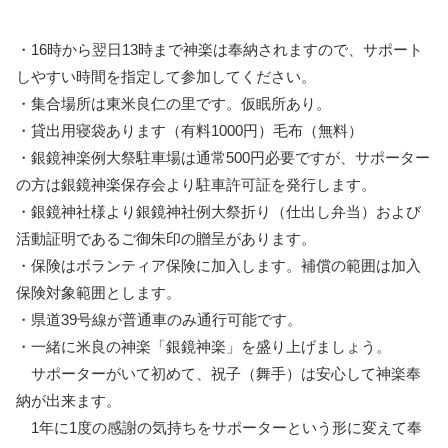
・16時から翌日13時まで神楽は奉納されますので、サポート
しやすい時間を指定して参加してください。
・集合場所は東米良仁の里です。仮眠所あり。
・貸出用寝袋あります（有料1000円）毛布（無料）
・銀鏡神楽例大祭駐車場は通常500円必要ですが、サポーター
の方は銀鏡神楽保存会より駐車許可証を発行します。
・銀鏡神社様より銀鏡神社例大祭折り（仕出し弁当）および
活動証明であるご御朱印の贈呈があります。
・保険はボランティア保険に加入します。補償の範囲は加入
保険対象範囲とします。
・県道39号線が普通車のみ通行可能です。
・一緒に米良の神楽「銀鏡神楽」を盛り上げましょう。
サポーターがいて初めて、祝子（舞手）は安心して神楽奉
納が出来ます。
1年に1度の感謝の気持ちをサポーターという形に変えて奉