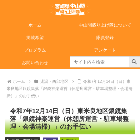
ホーム
中山間盛り上げ隊について
掲載希望
隊員登録
プログラム
アンケート
Search Butto
Search
お問い合わせ
for:
ホーム
児湯・西部地区
令和7年12月14日（日）東
米良地区銀鏡集落「銀鏡神楽運営（休憩所運営・駐車場整理・会場清
掃）」のお手伝い
令和7年12月14日（日）東米良地区銀鏡集
落「銀鏡神楽運営（休憩所運営・駐車場整
理・会場清掃）」のお手伝い