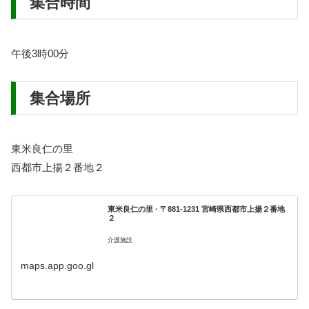
集合時間
午後3時00分
集合場所
東米良仁の里
西都市上揚２番地２
東米良仁の里 · 〒881-1231 宮崎県西都市上揚２番地
２
介護施設
maps.app.goo.gl