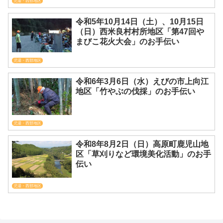
児湯・西部地区
令和5年10月14日（土）、10月15日
（日）西米良村村所地区「第47回や
まびこ花火大会」のお手伝い
児湯・西部地区
令和6年3月6日（水）えびの市上向江
地区「竹やぶの伐採」のお手伝い
児湯・西部地区
令和8年8月2日（日）高原町鹿児山地
区「草刈りなど環境美化活動」のお手
伝い
児湯・西部地区