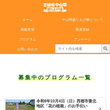
ホーム
中山間盛り上げ隊について
掲載希望
隊員登録
プログラム
アンケート
Search Butto
Search
お問い合わせ
for:
募集中のプログラム一覧
令和8年10月4日（日）西都市妻北
地区「花の植栽」のお手伝い