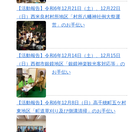
【活動報告】令和6年12月21日（土）、12月22日
（日）西米良村村所地区「村所八幡神社例大祭運
営」のお手伝い
【活動報告】令和6年12月14日（土）、12月15日
（日）西都市銀鏡地区「銀鏡神楽観光客対応等」の
お手伝い
【活動報告】令和6年12月8日（日）高千穂町五ケ村
東地区「町道草刈り及び側溝清掃」のお手伝い