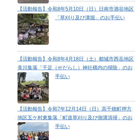
【活動報告】令和8年5月10日（日）日南市酒谷地区
「草刈り及び溝堀」のお手伝い
【活動報告】令和8年4月18日（土）都城市西岳地区
美川集落「千足（せだらし）神社構内の掃除」のお
手伝い
【活動報告】令和7年12月14日（日）高千穂町押方
地区五ケ村東集落「町道草刈り及び側溝清掃」のお
手伝い