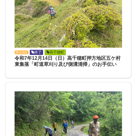
終了
高千穂町
県北地区
令和7年12月14日（日）高千穂町押方地区五ケ村
東集落「町道草刈り及び側溝清掃」のお手伝い