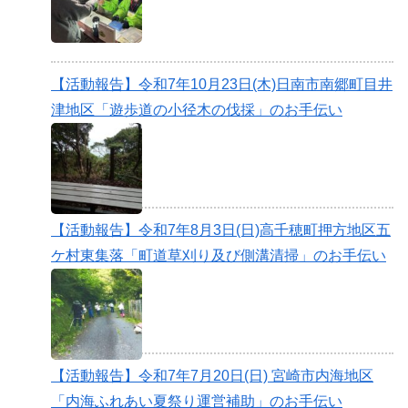
【活動報告】令和7年10月23日(木)日南市南郷町目井
津地区「遊歩道の小径木の伐採」のお手伝い
【活動報告】令和7年8月3日(日)高千穂町押方地区五
ケ村東集落「町道草刈り及び側溝清掃」のお手伝い
【活動報告】令和7年7月20日(日) 宮崎市内海地区
「内海ふれあい夏祭り運営補助」のお手伝い