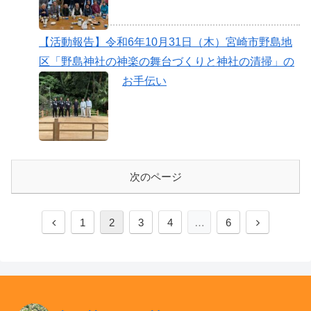
【活動報告】令和6年10月31日（木）宮崎市野島地
区「野島神社の神楽の舞台づくりと神社の清掃」の
お手伝い
次のページ
前
次
1
2
3
4
…
6
へ
へ