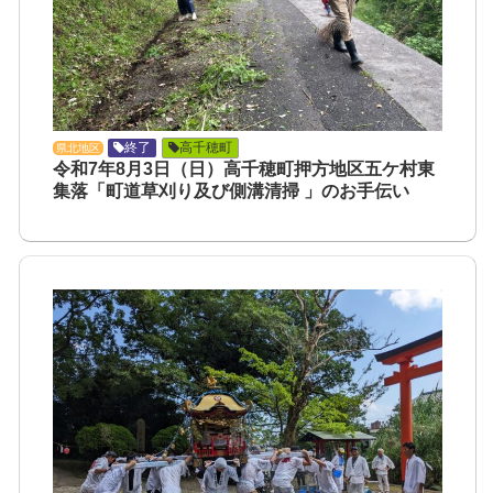
終了
高千穂町
県北地区
令和7年8月3日（日）高千穂町押方地区五ケ村東
集落「町道草刈り及び側溝清掃 」のお手伝い