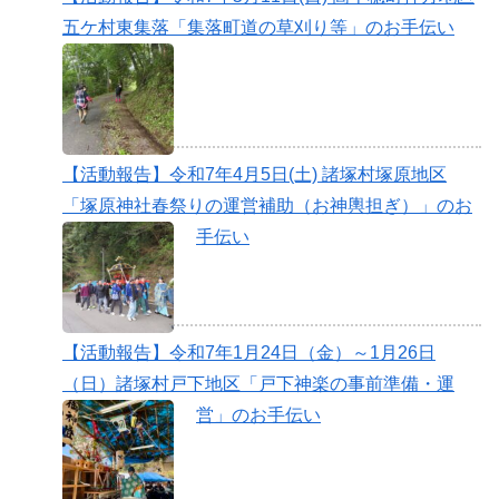
五ケ村東集落「集落町道の草刈り等」のお手伝い
【活動報告】令和7年4月5日(土) 諸塚村塚原地区
「塚原神社春祭りの運営補助（お神輿担ぎ）」のお
手伝い
【活動報告】令和7年1月24日（金）～1月26日
（日）諸塚村戸下地区「戸下神楽の事前準備・運
営」のお手伝い