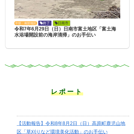
終了
日南市
中部・南部地区
令和7年6月29日（日）日南市富土地区「富土海
水浴場開設前の海岸清掃」のお手伝い
レポート
【活動報告】令和8年8月2日（日）高原町鹿児山地
区「草刈りなど環境美化活動」のお手伝い